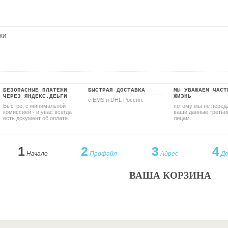
КИ
БЕЗОПАСНЫЕ ПЛАТЕЖИ
БЫСТРАЯ ДОСТАВКА
МЫ УВАЖАЕМ ЧАСТ
ЧЕРЕЗ ЯНДЕКС.ДЕЬГИ
ЖИЗНЬ
с EMS и DHL Россия.
Быстро, с минимальной
потому мы не перед
комиссией - и увас всегда
ваши данные третьи
есть документ об оплате.
лицам.
1
2
3
4
Начало
Профайл
Адрес
До
ВАША КОРЗИНА
Корзина пуста