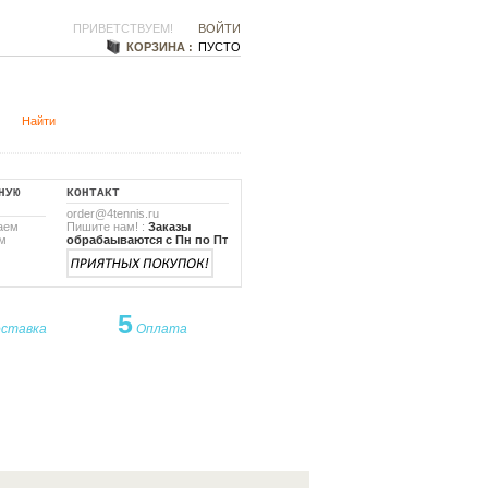
ПРИВЕТСТВУЕМ!
ВОЙТИ
КОРЗИНА :
ПУСТО
НУЮ
КОНТАКТ
order@4tennis.ru
аем
Пишите нам! :
Заказы
м
обрабаываются с Пн по Пт
5
ставка
Оплата