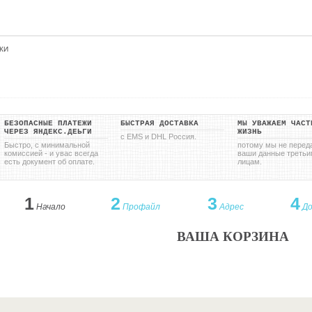
КИ
БЕЗОПАСНЫЕ ПЛАТЕЖИ
БЫСТРАЯ ДОСТАВКА
МЫ УВАЖАЕМ ЧАСТ
ЧЕРЕЗ ЯНДЕКС.ДЕЬГИ
ЖИЗНЬ
с EMS и DHL Россия.
Быстро, с минимальной
потому мы не перед
комиссией - и увас всегда
ваши данные третьи
есть документ об оплате.
лицам.
1
2
3
4
Начало
Профайл
Адрес
До
ВАША КОРЗИНА
Корзина пуста