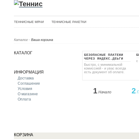
ТЕННИСНЫЕ МЯЧИ
ТЕННИСНЫЕ РАКЕТКИ
Каталог
-
Ваша корзина
КАТАЛОГ
БЕЗОПАСНЫЕ ПЛАТЕЖИ
Б
ЧЕРЕЗ ЯНДЕКС.ДЕЬГИ
с
Быстро, с минимальной
комиссией - и увас всегда
ИНФОРМАЦИЯ
есть документ об оплате.
Доставка
Соглашение
1
2
Условия
Начало
П
О магазине
Оплата
Корзина пуста
КОРЗИНА